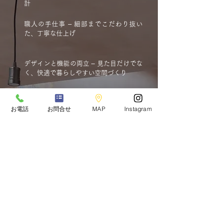
計
職人の手仕事 – 細部までこだわり抜い
た、丁寧な仕上げ
デザインと機能の両立 – 見た目だけでな
く、快適で暮らしやすい空間づくり
素材選びからトータルコーディネート –
お電話
お問合せ
MAP
Instagram
床材や壁材、家具や照明までトータルに
提案
選べるスタイル – 現在のお住まい
を理想のお住まいに
築50年の日本家屋をフレンチカントリースタイ
ルに」「古いマンションを無垢材を使ったナチ
ュラルテイストの空間に」「おしゃれなカフェ
のようなダイニングキッチンに」――住まいの