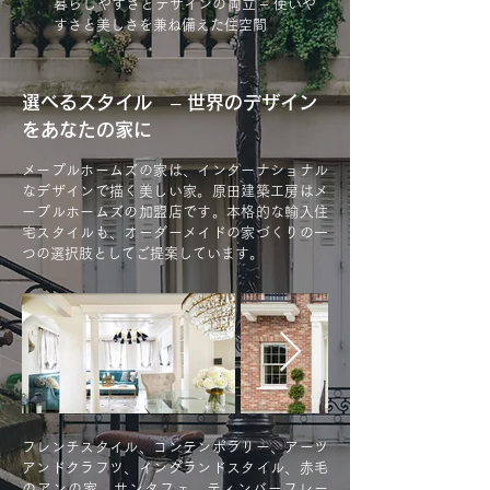
暮らしやすさとデザインの両立 – 使いや
すさと美しさを兼ね備えた住空間
選べるスタイル – 世界のデザイン
をあなたの家に
メープルホームズの家は、インターナショナル
なデザインで描く美しい家。原田建築工房はメ
ープルホームズの加盟店です。本格的な輸入住
宅スタイルも、オーダーメイドの家づくりの一
つの選択肢としてご提案しています。
フレンチスタイル、コンテンポラリー、アーツ
アンドクラフツ、イングランドスタイル、赤毛
のアンの家、サンタフェ、ティンバーフレー