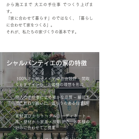
から施工まで 大工の手仕事 でつくり上げま
す。
「家に合わせて暮らす」のではなく、「暮らし
に合わせて家をつくる」。
それが、私たちの家づくりの基本です。
シャルパンティエの家の特徴
100%オーダーメイドの自由設計 – 間取
りもデザインも、お客様の理想を形に
職人の手仕事による確かな品質 – 細部ま
でこだわり抜いた、温もりのある住まい
素材選びからトータルコーディネート –
床・壁材から家具・照明まで、お客様の
好みに合わせてご提案